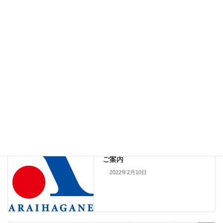
4月30日（土）～5月5日（木）
5月7日（土）～5月8日（日）
（4月29日、5月6日は営業日、5月2日が休業となります。）
上記期間のお電話及びメールによるお問い合わせにつきまして
は、営業日に順次ご対応させていただきます。
皆様には大変ご不便をおかけいたしますが、ご了承のほどよろし
くお願い申し上げます。
Info
カテゴリー
メディア掲載情報
前の記事
創業100周年に向けて記念広告の
ご案内
2022年2月10日